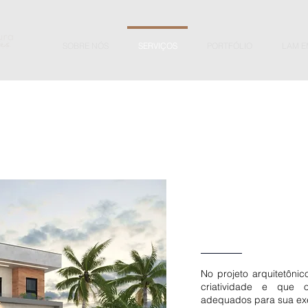
SOBRE NÓS
SERVIÇOS
PORTFÓLIO
LAM E
No projeto arquitetônic
criatividade e que 
adequados para sua ex