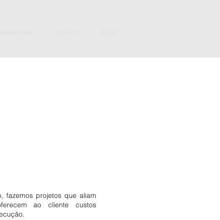
MPREITEIRA
CONTATO
BLOG
o, fazemos projetos que aliam
oferecem ao cliente custos
ecução.