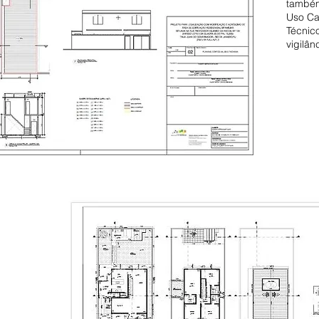
també
Uso Ca
Técnico
vigilân